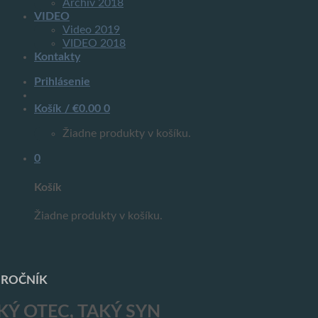
Archív 2018
VIDEO
Video 2019
VIDEO 2018
Kontakty
Prihlásenie
Košík /
€
0.00
0
Žiadne produkty v košíku.
0
Košík
Žiadne produkty v košíku.
I. ROČNÍK
KÝ
OTEC
, TAKÝ
SYN