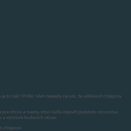
o je to tak? Prišlo Vám niekedy na um, že odlišnosť chlapcov
 pre otcov a mamy, ktorí túžia objaviť podstatu otcovstva
ru a výchove budúcich otcov.
e chlapcov.