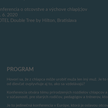
nferencia o otcovstve a výchove chlap(c)ov
. 6. 2020
TEL Double Tree by Hilton, Bratislava
PROGRAM
Hovorí sa, že z chlapca môže urobiť muža len iný muž. Je to 
od dievčat ovplyvňuje aj to, ako sa vzdelávajú?
Konferencia otvára tému prirodzených rozdielov chlapcov a d
v súčasnosti, pre starých rodičov, pedagógov a trénerov, kt
Je to jedinečná konferencia v Európe, ktorá je oslavou otc