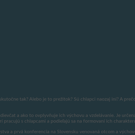
skutočne tak? Alebo je to prežitok? Sú chlapci naozaj iní? A preč
ievčat a ako to ovplyvňuje ich výchovu a vzdelávanie. Je určená
orí pracujú s chlapcami a podieľajú sa na formovaní ich charakte
ovstva a prvá konferencia na Slovensku venovaná otcom a výchov