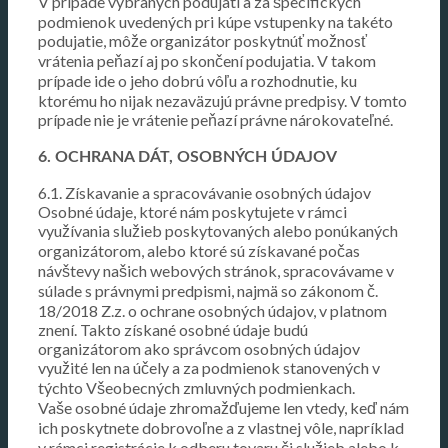
V prípade vybraných podujatí a za špecifických
podmienok uvedených pri kúpe vstupenky na takéto
podujatie, môže organizátor poskytnúť možnosť
vrátenia peňazí aj po skončení podujatia. V takom
prípade ide o jeho dobrú vôľu a rozhodnutie, ku
ktorému ho nijak nezaväzujú právne predpisy. V tomto
prípade nie je vrátenie peňazí právne nárokovateľné.
6. OCHRANA DÁT, OSOBNÝCH ÚDAJOV
6.1. Získavanie a spracovávanie osobných údajov
Osobné údaje, ktoré nám poskytujete v rámci
využívania služieb poskytovaných alebo ponúkaných
organizátorom, alebo ktoré sú získavané počas
návštevy našich webových stránok, spracovávame v
súlade s právnymi predpismi, najmä so zákonom č.
18/2018 Z.z. o ochrane osobných údajov, v platnom
znení. Takto získané osobné údaje budú
organizátorom ako správcom osobných údajov
využité len na účely a za podmienok stanovených v
týchto Všeobecných zmluvných podmienkach.
Vaše osobné údaje zhromažďujeme len vtedy, keď nám
ich poskytnete dobrovoľne a z vlastnej vôle, napríklad
v rámci registrácie k odberu tovaru či služieb alebo k