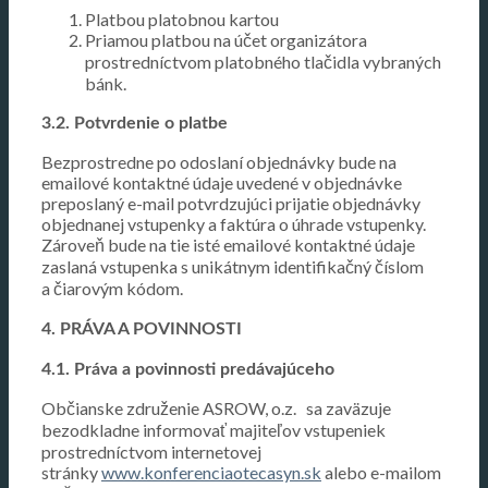
Platbou platobnou kartou
Priamou platbou na účet organizátora
prostredníctvom platobného tlačidla vybraných
bánk.
3.2. Potvrdenie o platbe
Bezprostredne po odoslaní objednávky bude na
emailové kontaktné údaje uvedené v objednávke
preposlaný e-mail potvrdzujúci prijatie objednávky
objednanej vstupenky a faktúra o úhrade vstupenky.
Zároveň bude na tie isté emailové kontaktné údaje
zaslaná vstupenka s unikátnym identifikačný číslom
a čiarovým kódom.
4. PRÁVA A POVINNOSTI
4.1. Práva a povinnosti predávajúceho
Občianske združenie ASROW, o.z.
sa zaväzuje
bezodkladne informovať majiteľov vstupeniek
prostredníctvom internetovej
stránky
www.konferenciaotecasyn.sk
alebo e-mailom