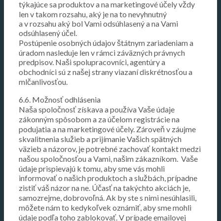
týkajúce sa produktov a na marketingové účely vždy
len v takom rozsahu, aký je na to nevyhnutný
a v rozsahu aký bol Vami odsúhlasený a na Vami
odsúhlasený účel.
Postúpenie osobných údajov štátnym zariadeniam a
úradom nasleduje len v rámci záväzných právnych
predpisov. Naši spolupracovníci, agentúry a
obchodníci sú z našej strany viazaní diskrétnosťou a
mlčanlivosťou.
6.6. Možnosť odhlásenia
Naša spoločnosť získava a používa Vaše údaje
zákonným spôsobom a za účelom registrácie na
podujatia a na marketingové účely. Zároveň v záujme
skvalitnenia služieb a prijímanie Vašich spätných
väzieb a názorov, je potrebné zachovať kontakt medzi
našou spoločnosťou a Vami, našim zákazníkom. Vaše
údaje prispievajú k tomu, aby sme vás mohli
informovať o našich produktoch a službách, prípadne
zistiť váš názor na ne. Účasť na takýchto akciách je,
samozrejme, dobrovoľná. Ak by ste s nimi nesúhlasili,
môžete nám to kedykoľvek oznámiť, aby sme mohli
údaje podľa toho zablokovať. V prípade emailovej