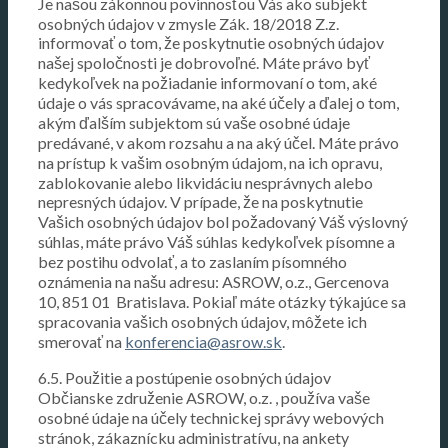
Je našou zákonnou povinnosťou Vás ako subjekt
osobných údajov v zmysle Zák. 18/2018 Z.z.
informovať o tom, že poskytnutie osobných údajov
našej spoločnosti je dobrovoľné. Máte právo byť
kedykoľvek na požiadanie informovaní o tom, aké
údaje o vás spracovávame, na aké účely a ďalej o tom,
akým ďalším subjektom sú vaše osobné údaje
predávané, v akom rozsahu a na aký účel. Máte právo
na prístup k vašim osobným údajom, na ich opravu,
zablokovanie alebo likvidáciu nesprávnych alebo
nepresných údajov. V prípade, že na poskytnutie
Vašich osobných údajov bol požadovaný Váš výslovný
súhlas, máte právo Váš súhlas kedykoľvek písomne a
bez postihu odvolať, a to zaslaním písomného
oznámenia na našu adresu: ASROW, o.z., Gercenova
10, 851 01
Bratislava. Pokiaľ máte otázky týkajúce sa
spracovania vašich osobných údajov, môžete ich
smerovať na
konferencia@asrow.sk
.
6.5. Použitie a postúpenie osobných údajov
Občianske združenie ASROW, o.z. , používa vaše
osobné údaje na účely technickej správy webových
stránok, zákaznícku administratívu, na ankety