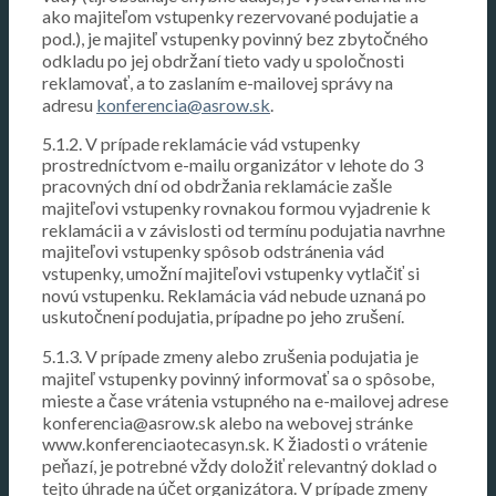
ako majiteľom vstupenky rezervované podujatie a
pod.), je majiteľ vstupenky povinný bez zbytočného
odkladu po jej obdržaní tieto vady u spoločnosti
reklamovať, a to zaslaním e-mailovej správy na
adresu
konferencia@asrow.sk
.
5.1.2. V prípade reklamácie vád vstupenky
prostredníctvom e-mailu organizátor v lehote do 3
pracovných dní od obdržania reklamácie zašle
majiteľovi vstupenky rovnakou formou vyjadrenie k
reklamácii a v závislosti od termínu podujatia navrhne
majiteľovi vstupenky spôsob odstránenia vád
vstupenky, umožní majiteľovi vstupenky vytlačiť si
novú vstupenku. Reklamácia vád nebude uznaná po
uskutočnení podujatia, prípadne po jeho zrušení.
5.1.3. V prípade zmeny alebo zrušenia podujatia je
majiteľ vstupenky povinný informovať sa o spôsobe,
mieste a čase vrátenia vstupného na e-mailovej adrese
konferencia@asrow.sk alebo na webovej stránke
www.konferenciaotecasyn.sk. K žiadosti o vrátenie
peňazí, je potrebné vždy doložiť relevantný doklad o
tejto úhrade na účet organizátora. V prípade zmeny