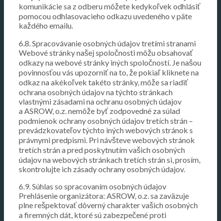
komunikácie sa z odberu môžete kedykoľvek odhlásiť
pomocou odhlasovacieho odkazu uvedeného v päte
každého emailu.
6.8. Spracovávanie osobných údajov tretími stranami
Webové stránky našej spoločnosti môžu obsahovať
odkazy na webové stránky iných spoločností. Je našou
povinnosťou vás upozorniť na to, že pokiaľ kliknete na
odkaz na akékoľvek takéto stránky, môže sa riadiť
ochrana osobných údajov na týchto stránkach
vlastnými zásadami na ochranu osobných údajov
a ASROW, o.z. nemôže byť zodpovedné za súlad
podmienok ochrany osobných údajov tretích strán –
prevádzkovateľov týchto iných webových stránok s
právnymi predpismi. Pri návšteve webových stránok
tretích strán a pred poskytnutím vašich osobných
údajov na webových stránkach tretích strán si, prosím,
skontrolujte ich zásady ochrany osobných údajov.
6.9. Súhlas so spracovaním osobných údajov
Prehlásenie organizátora: ASROW, o.z. sa zaväzuje
plne rešpektovať dôverný charakter vašich osobných
a firemných dát, ktoré sú zabezpečené proti