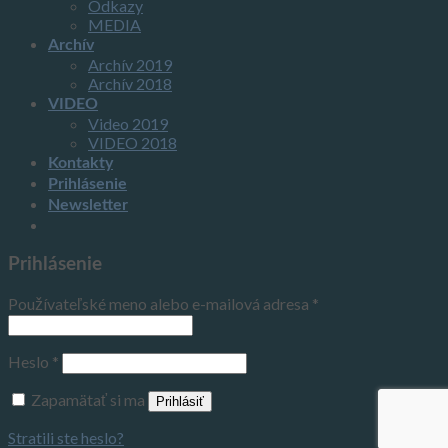
Odkazy
MEDIA
Archív
Archív 2019
Archív 2018
VIDEO
Video 2019
VIDEO 2018
Kontakty
Prihlásenie
Newsletter
Prihlásenie
Používateľské meno alebo e-mailová adresa
*
Heslo
*
Zapamätať si ma
Prihlásiť
Stratili ste heslo?