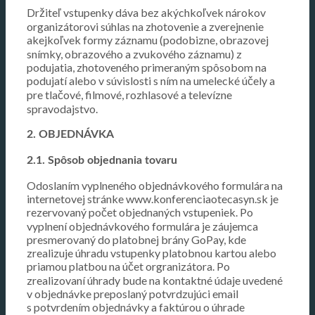
Držiteľ vstupenky dáva bez akýchkoľvek nárokov
organizátorovi súhlas na zhotovenie a zverejnenie
akejkoľvek formy záznamu (podobizne, obrazovej
snímky, obrazového a zvukového záznamu) z
podujatia, zhotoveného primeraným spôsobom na
podujatí alebo v súvislosti s ním na umelecké účely a
pre tlačové, filmové, rozhlasové a televízne
spravodajstvo.
2. OBJEDNÁVKA
2.1. Spôsob objednania tovaru
Odoslaním vyplneného objednávkového formulára na
internetovej stránke www.konferenciaotecasyn.sk je
rezervovaný počet objednaných vstupeniek. Po
vyplnení objednávkového formulára je záujemca
presmerovaný do platobnej brány GoPay, kde
zrealizuje úhradu vstupenky platobnou kartou alebo
priamou platbou na účet orgranizátora. Po
zrealizovaní úhrady bude na kontaktné údaje uvedené
v objednávke preposlaný potvrdzujúci email
s potvrdením objednávky a faktúrou o úhrade