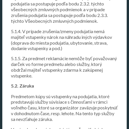
podujatia sa postupuje podľa bodu 2.3.2. týchto
všeobecných zmluvných podmienok a v prípade
zrušenia podujatia sa postupuje podľa bodu 2.3.3.
týchto Všeobecných zmluvných podmienok.
5.1.4. V prípade zrušenia/zmeny podujatia nemá
majiteľ vstupenky nárok na náhradu iných výdavkov
(doprava do miesta podujatia, ubytovanie, strava,
dodanie vstupenky a pod.)
5.1.5. Za predmet reklamácie nemôže byť považovaný
darček vo forme predmetu alebo služby, ktorý
obdržal majiteľ vstupenky zdarma k zakúpenej
vstupenke.
5.2. Záruka
Predmetom kúpy sú vstupenky na podujatia, ktoré
predstavujú služby súvisiace s činnosťami v rámci
voľného času, ktoré sa organizátor zaväzuje poskytnúť
v dohodnutom čase, resp. lehote. Na tento typ služby
sa nevzťahuje záruka.