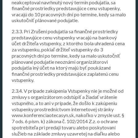
neakceptoval navrhnutý nový termín podujatia, sa
finančné prostriedky predstavujúce cenu vstupenky,
vracajú do 10 pracovných dní po termíne, kedy sa malo
uskutočniť plánované podujatie.
2.3.3. Pri Zrušení podujatia sa finančné prostriedky
predstavujúce cenu vstupenky vracajú na bankový
účet držiteľa vstupenky, z ktorého bola uhradená cena
za vstupenku, pokiaľ držiteľ vstupenky do 3
pracovných dní po termíne, kedy sa malo uskutočniť
plánované podujatie neoznámi organizátorovi
podujatia iný účet na ktorý majú byť poukázané
finančné prostriedky predstavujúce zaplatenú cenu
vstupenky.
2.3.4. V prípade zakúpenia Vstupenky nie je možné od
zmluvy s organizátorom odstúpiť a žiadať vrátenie
vstupného, a to ani v prípade, že došlo k zakúpeniu
vstupenky prostredníctvom internetovej stránky
www.konferenciaotecasyn.sk, nakoľko v zmysle ust. §
7 ods. 6 písm. k) zákona č. 102/2014 Z.z. o ochrane
spotrebiteľa pri predaji tovaru alebo poskytovaní
služieb na základe zmluvy uzavretej na diaľku alebo