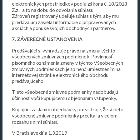
elektronických prostriedkov podľa zákona č. 18/2018
Z.z.., a to na dobu do odvolania súhlasu.
Zároveň registrovaný udeľuje súhlas s tým, aby mu
predávajúci zasielal informácie o pripravovaných
akciách a ponuke svojich obchodných partnerov.
7. ZÁVEREČNÉ USTANOVENIA
Predávajúci si vyhradzuje právo na zmenu týchto
všeobecných zmluvných podmienok. Povinnosť
písomného oznámenia zmeny v týchto Všeobecných
zmluvných podmienkach je splnená umiestnením na
internetovej stránke elektronického obchodu
predávajúceho.
Tieto všeobecné zmluvné podmienky nadobúdajú
účinnosť voči kupujúcemu objednaním vstupenky.
Kupujúci zaslaním objednávky potvrdzuje, že si tieto
všeobecné zmluvné podmienky prečítal a v celom
rozsahu s nimi súhlasí.
V Bratislave dňa 1.3.2019