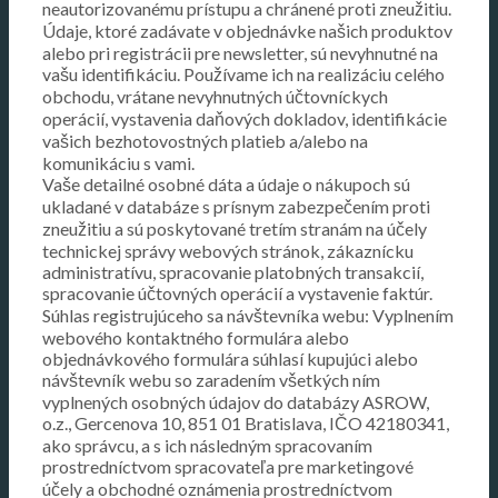
neautorizovanému prístupu a chránené proti zneužitiu.
Údaje, ktoré zadávate v objednávke našich produktov
alebo pri registrácii pre newsletter, sú nevyhnutné na
vašu identifikáciu. Používame ich na realizáciu celého
obchodu, vrátane nevyhnutných účtovníckych
operácií, vystavenia daňových dokladov, identifikácie
vašich bezhotovostných platieb a/alebo na
komunikáciu s vami.
Vaše detailné osobné dáta a údaje o nákupoch sú
ukladané v databáze s prísnym zabezpečením proti
zneužitiu a sú poskytované tretím stranám na účely
technickej správy webových stránok, zákaznícku
administratívu, spracovanie platobných transakcií,
spracovanie účtovných operácií a vystavenie faktúr.
Súhlas registrujúceho sa návštevníka webu: Vyplnením
webového kontaktného formulára alebo
objednávkového formulára súhlasí kupujúci alebo
návštevník webu so zaradením všetkých ním
vyplnených osobných údajov do databázy ASROW,
o.z., Gercenova 10, 851 01 Bratislava, IČO 42180341,
ako správcu, a s ich následným spracovaním
prostredníctvom spracovateľa pre marketingové
účely a obchodné oznámenia prostredníctvom