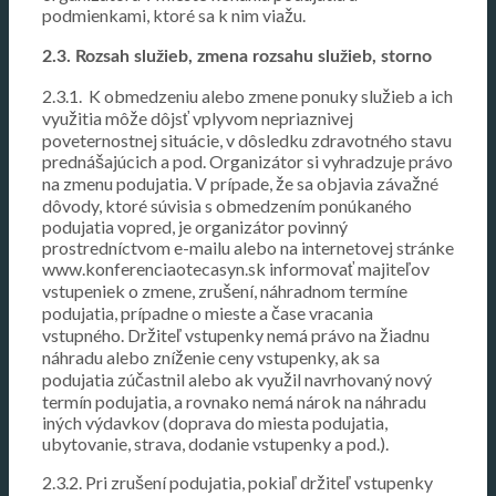
podmienkami, ktoré sa k nim viažu.
2.3. Rozsah služieb, zmena rozsahu služieb, storno
2.3.1. K obmedzeniu alebo zmene ponuky služieb a ich
využitia môže dôjsť vplyvom nepriaznivej
poveternostnej situácie, v dôsledku zdravotného stavu
prednášajúcich a pod. Organizátor si vyhradzuje právo
na zmenu podujatia. V prípade, že sa objavia závažné
dôvody, ktoré súvisia s obmedzením ponúkaného
podujatia vopred, je organizátor povinný
prostredníctvom e-mailu alebo na internetovej stránke
www.konferenciaotecasyn.sk informovať majiteľov
vstupeniek o zmene, zrušení, náhradnom termíne
podujatia, prípadne o mieste a čase vracania
vstupného. Držiteľ vstupenky nemá právo na žiadnu
náhradu alebo zníženie ceny vstupenky, ak sa
podujatia zúčastnil alebo ak využil navrhovaný nový
termín podujatia, a rovnako nemá nárok na náhradu
iných výdavkov (doprava do miesta podujatia,
ubytovanie, strava, dodanie vstupenky a pod.).
2.3.2. Pri zrušení podujatia, pokiaľ držiteľ vstupenky