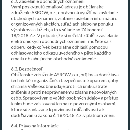
6.2. Zasielanie obchodných oznámení
Vami poskytnutú emailovú adresu je občianske
združenie ASROW, o.z., oprávnená využiť na zasielanie
obchodných oznámení, vrátane zasielania informácií o
organizovaných akciách, súťažiach alebo na ponuku
výrobkov a služieb, a to v súlade so Zákonom č.
18/2018 Z.z. V prípade, že si neželáte ďalšie zasielanie
elektronických obchodných oznámení, môžete sa z
odberu kedykoľvek bezplatne odhlásiť pomocou
odhlasovacieho odkazu uvedeného v päte každého
emailu obsahujúceho obchodné oznámenie.
6.3. Bezpečnosť
Občianske združenie ASROW, o.u., prijíma a dodržiava
technické, organizačné a bezpečnostné opatrenia, aby
chránila Vaše osobné údaje proti ich úniku, strate,
zničeniu a proti neoprávnenému zásahu nepovolaných
osôb. Spracovávanie vašich osobných údajov a prístup
k nim bude zaisťovaný len na to poverenými osobami,
ktoré sú zaviazané k povinnosti mlčanlivosti a k
dodržiavaniu zákona č. 18/2018 Z.z. v platnom znení.
6.4. Právo na informácie