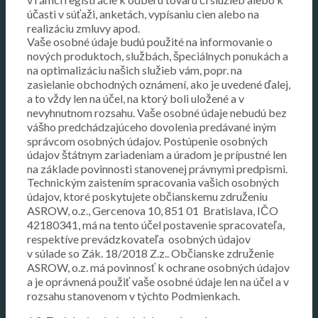
účasti v súťaži, anketách, vypísaniu cien alebo na
realizáciu zmluvy apod.
Vaše osobné údaje budú použité na informovanie o
nových produktoch, službách, špeciálnych ponukách a
na optimalizáciu našich služieb vám, popr. na
zasielanie obchodných oznámení, ako je uvedené ďalej,
a to vždy len na účel, na ktorý boli uložené a v
nevyhnutnom rozsahu. Vaše osobné údaje nebudú bez
vášho predchádzajúceho dovolenia predávané iným
správcom osobných údajov. Postúpenie osobných
údajov štátnym zariadeniam a úradom je prípustné len
na základe povinnosti stanovenej právnymi predpismi.
Technickým zaistením spracovania vašich osobných
údajov, ktoré poskytujete občianskemu združeniu
ASROW, o.z., Gercenova 10, 851 01
Bratislava, IČO
42180341, má na tento účel postavenie spracovateľa,
respektíve prevádzkovateľa osobných údajov
v súlade so Zák. 18/2018 Z.z.. Občianske združenie
ASROW, o.z. má povinnosť k ochrane osobných údajov
a je oprávnená použiť vaše osobné údaje len na účel a v
rozsahu stanovenom v týchto Podmienkach.