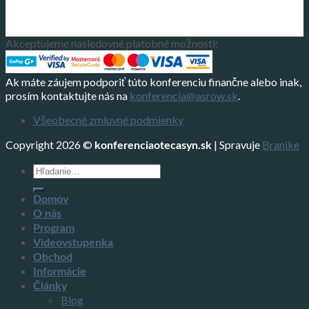
Akceptujeme nasledovné platobné možnosti:
Ak máte záujem podporiť túto konferenciu finančne alebo inak,
prosím kontaktujte nás na
konferencia@asrow.sk
.
Všeobecné zmluvné podmienky
Copyright 2026 ©
| Spravuje
Branike
konferenciaotecasyn.sk
Hľadať:
Domov
O nás
Program
Videovstupenka
Obchod
Informácie
Články
Blog