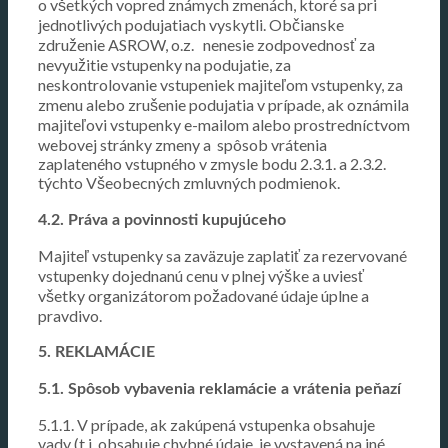
o všetkých vopred známych zmenách, ktoré sa pri
jednotlivých podujatiach vyskytli. Občianske
združenie ASROW, o.z.
nenesie zodpovednosť za
nevyužitie vstupenky na podujatie, za
neskontrolovanie vstupeniek majiteľom vstupenky, za
zmenu alebo zrušenie podujatia v prípade, ak oznámila
majiteľovi vstupenky e-mailom alebo prostredníctvom
webovej stránky zmeny a spôsob vrátenia
zaplateného vstupného v zmysle bodu 2.3.1. a 2.3.2.
týchto Všeobecných zmluvných podmienok.
4.2. Práva a povinnosti kupujúceho
Majiteľ vstupenky sa zaväzuje zaplatiť za rezervované
vstupenky dojednanú cenu v plnej výške a uviesť
všetky organizátorom požadované údaje úplne a
pravdivo.
5. REKLAMÁCIE
5.1. Spôsob vybavenia reklamácie a vrátenia peňazí
5.1.1. V prípade, ak zakúpená vstupenka obsahuje
vady (t.j. obsahuje chybné údaje, je vystavená na iné