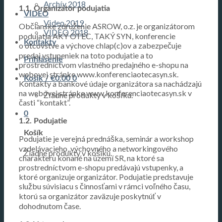
Archív 2018
1.1. Organizátor podujatia
VIDEO
Video 2019
Občianske združenie ASROW, o.z. je organizátorom
VIDEO 2018
podujatia AKÝ OTEC, TAKÝ SYN, konferencie
Kontakty
o otcovstve a výchove chlap(c)ov a zabezpečuje
predaj vstupeniek na toto podujatie a to
Prihlásenie
prostredníctvom vlastného predajného e-shopu na
webovej stránke www.konferenciaotecasyn.sk.
Košík /
€
0.00
0
Kontakty a bankové údaje organizátora sa nachádzajú
na webovej stránke www.konferenciaotecasyn.sk v
Žiadne produkty v košíku.
časti “kontakt”.
0
1.2. Podujatie
Košík
Podujatie je verejná prednáška, seminár a workshop
vzdelávacieho, výchovného a networkingového
Žiadne produkty v košíku.
charakteru konané na území SR, na ktoré sa
prostredníctvom e-shopu predávajú vstupenky, a
ktoré organizuje organizátor. Podujatie predstavuje
službu súvisiacu s činnosťami v rámci voľného času,
ktorú sa organizátor zaväzuje poskytnúť v
dohodnutom čase.