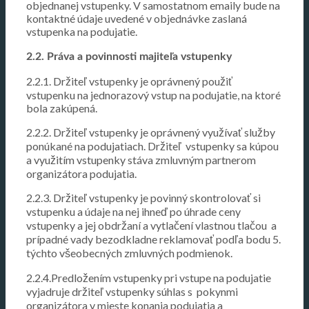
objednanej vstupenky. V samostatnom emaily bude na
kontaktné údaje uvedené v objednávke zaslaná
vstupenka na podujatie.
2.2. Práva a povinnosti majiteľa vstupenky
2.2.1. Držiteľ vstupenky je oprávnený použiť
vstupenku na jednorazový vstup na podujatie, na ktoré
bola zakúpená.
2.2.2. Držiteľ vstupenky je oprávnený využívať služby
ponúkané na podujatiach. Držiteľ
vstupenky sa kúpou
a využitím vstupenky stáva zmluvným partnerom
organizátora podujatia.
2.2.3. Držiteľ vstupenky je povinný skontrolovať si
vstupenku a údaje na nej ihneď po úhrade ceny
vstupenky a jej obdržaní a vytlačení vlastnou tlačou a
prípadné vady bezodkladne reklamovať podľa bodu 5.
týchto všeobecných zmluvných podmienok.
2.2.4.Predložením vstupenky pri vstupe na podujatie
vyjadruje držiteľ vstupenky súhlas s pokynmi
organizátora v mieste konania podujatia a