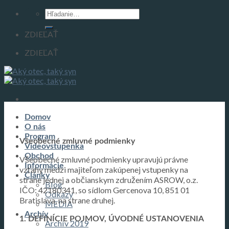
Skip
Hľadať:
to
content
ZDIEĽAŤ
ZDIEĽAŤ
Domov
O nás
Program
Všeobecné zmluvné podmienky
Videovstupenka
Obchod
Všeobecné zmluvné podmienky upravujú právne
Informácie
vzťahy medzi majiteľom zakúpenej vstupenky na
Články
strane jednej a občianskym združením ASROW, o.z.
Blog
IČO: 42180341, so sídlom Gercenova 10, 851 01
Odkazy
Bratislava, na strane druhej.
MEDIA
Archív
1. DEFINÍCIE POJMOV, ÚVODNÉ USTANOVENIA
Archív 2019