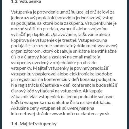
1.3. Vstupenka
Vstupenka je potvrdenie umožňujúce jej držiteľovi za
jednorazový poplatok (spravidla jednorazový) vstup
na podujatie, na ktoré bola zakúpená. Vstupenku nie je
možné vrátiť do predaja, vymeniť alebo svojvoľne
vytlačiť jej duplikát. Upravovanie, falšovanie alebo
kopírovanie vstupeniek je trestné. Vstupenkou na
podujatie sa rozumie samostatný dokument vystavený
organizátorom, ktorý obsahuje unikátne identifikačné
číslo a čiarový kód a zaslaný na email majiteľa
vstupenky uvedený v objednávke po úhrade
vstupenky. Majiteľ vstupenky je povinný predložiť
vstupenku v papierovej alebo elektronickej podobe
pri registrácii na konferenciu v deň konania podujatia.
Na registráciu účastníka v deň konferencie bude slúžiť
čiarový kód vytlačený na vstupenke. Ak kupuje
zákazník viac vstupeniek na jedno podujatie súčasne,
každá vstupenka má unikátne číslo na identifikáciu.
Aktuálne ceny vstupeniek sú uverejnené na
internetovej stránke www.konferenciaotecasyn.sk.
1.4. Majiteľ vstupenky