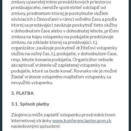
zmluvy uzavretej mimo prevádzkových priestorov
predávajúceho, nemôže spotrebiteľ odstúpiť od
zmluvy, predmetom ktorej je poskytnutie služieb
súvisiacich s činnosťami v rámci voľného času a podľa
ktorej sa predávajúci zaväzuje poskytnúť tieto služby
v dohodnutom čase alebo v dohodnutej lehote, pričom
zmluva na kúpu vstupenky na podujatie predstavuje
zmluvu, na základe ktorej sa predávajúci, t.j.
organizátor, zaväzuje poskytnúť držiteľovi vstupenky
službu na voľný čas, t.j. podujatie, v dohodnutom čase,
resp. lehote konania podujatia. Organizátor nebude
akceptovať vrátenie už zaplatenej vstupenky na
podujatie, ktoré sa bude konať. Rovnako nie je možné
žiadať vrátenie vstupného majiteľom vstupenky za
nevyužitú vstupenku.
3. PLATBA
3.1. Spôsob platby
Záujemca môže zaplatiť vstupenku prostredníctvom
internetovej stránky
www.konferenciaotecasyn.sk
nasledovnými spôsobmi: