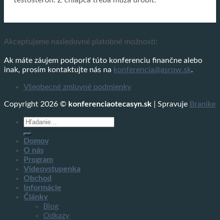
testosterón. Z chlapca treba muža urobiť.
Akceptujeme nasledovné platobné možnosti:
Ak máte záujem podporiť túto konferenciu finančne alebo
inak, prosím kontaktujte nás na
konferencia@asrow.sk
.
Všeobecné zmluvné podmienky
Copyright 2026 ©
konferenciaotecasyn.sk
| Spravuje
Branike
Hľadať:
Domov
O nás
Program
Videovstupenka
Obchod
Informácie
Články
Blog
Odkazy