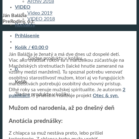
Archív 2018
VIDEO
Video 2019
Ján Balážia
VIDEO 2018
PreRodiny, o.z.
Kontakty
Prihlásenie
Košík /
€
0.00
0
Ján Balážia je ženatý a má dve dnes už dospelé deti.
Žiadne produkty v košíku.
Viac ako dvadsať rokov sa s manželkou zúčastňuje na
Manželských stretnutiach (laické hnutie zamerané na
0
vzťahy medzi manželmi). Tu spoznal potrebu venovať
osobitnú starostlivosť mužom, ktorí aj vo fungujúcich
Košík
manželstvách potrebujú osobitný duchovný prístup.
Dlhé roky sa venuje mužskej spiritualite. Je autorom
2
Žiadne produkty v košíku.
publikácií
. S priateľmi realizuje projekt
Otec & syn
.
Mužom od narodenia, až po dnešný deň
Anotácia prednášky:
Z chlapca sa muž nestáva preto, lebo prišiel